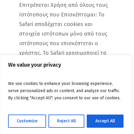
Επιτρέπεται Χρήση από όλους τους
Ιστότοπους που Επισκέπτομαι: Το
Safari αποδέχεται cookies και
στοιχεία ιστότοπων μόνο από τους
ιστότοπους που επισκέπτεται ο
χρήστης. Το Safari χρησιμοποιεί τα
υφιστάμενα cookies σας για να
We value your privacy
καθορίσει εάν έχει επισκεφθεί ο
χρήστης κάποιον ιστότοπο στο
We use cookies to enhance your browsing experience,
παρελθόν. Επιλέγοντας αυτή τη
serve personalized ads or content, and analyze our traffic.
By clicking "Accept All", you consent to our use of cookies.
ρύθμιση παρεμποδίζεται η
αποθήκευση cookies και άλλου
περιεχομένου στον υπολογιστή Mac
Customize
Reject All
Accept All
από ιστότοπους των οποίων